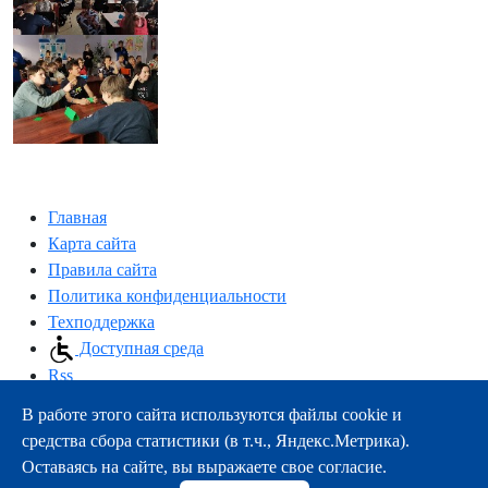
Главная
Карта сайта
Правила сайта
Политика конфиденциальности
Техподдержка
Доступная среда
Rss
В работе этого сайта используются файлы cookie и
163000, г.Архангельск, пр-т Троицкий, 51
средства сбора статистики (в т.ч., Яндекс.Метрика).
тел.:
+7 (8182) 21-11-63
Оставаясь на сайте, вы выражаете свое согласие.
e-mail:
info@nsmu.ru