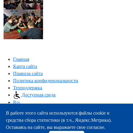
Главная
Карта сайта
Правила сайта
Политика конфиденциальности
Техподдержка
Доступная среда
Rss
В работе этого сайта используются файлы cookie и
163000, г.Архангельск, пр-т Троицкий, 51
средства сбора статистики (в т.ч., Яндекс.Метрика).
тел.:
+7 (8182) 21-11-63
Оставаясь на сайте, вы выражаете свое согласие.
e-mail:
info@nsmu.ru