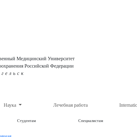
твенный Медицинский Университет
оохранения Российской Федерации
нгельск
Наука
Лечебная работа
Internati
Студентам
Специалистам
авная