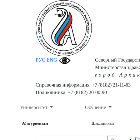
РУС
ENG
Северный Государс
Министерства здрав
город Арха
Справочная информация: +7 (8182) 21-11-63
Поликлиника: +7 (8182) 20-00-90
Университет
Обучение
Абитуриентам
Школьникам
Гл