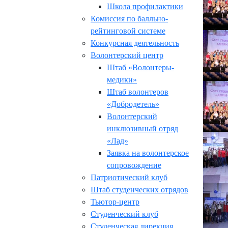
Школа профилактики
Комиссия по балльно-
рейтинговой системе
Конкурсная деятельность
Волонтерский центр
Штаб «Волонтеры-
медики»
Штаб волонтеров
«Добродетель»
Волонтерский
инклюзивный отряд
«Лад»
Заявка на волонтерское
сопровождение
Патриотический клуб
Штаб студенческих отрядов
Тьютор-центр
Студенческий клуб
Студенческая дирекция