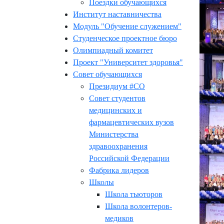
Поездки обучающихся
Институт наставничества
Модуль "Обучение служением"
Студенческое проектное бюро
Олимпиадный комитет
Проект "Университет здоровья"
Совет обучающихся
Президиум #СО
Совет студентов
медицинских и
фармацевтических вузов
Министерства
здравоохранения
Российской Федерации
Фабрика лидеров
Школы
Школа тьюторов
Школа волонтеров-
медиков