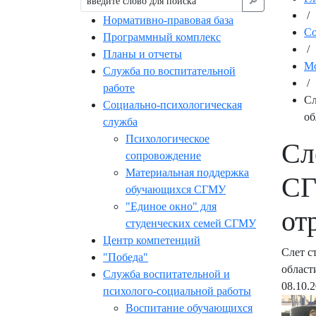
🔎︎
/
Нормативно-правовая база
С
Программный комплекс
/
Планы и отчеты
Мо
Служба по воспитательной
/
работе
Сл
Социально-психологическая
об
служба
Психологическое
Сл
сопровождение
Материальная поддержка
СГ
обучающихся СГМУ
"Единое окно" для
от
студенческих семей СГМУ
Центр компетенций
Слет с
"Победа"
област
Служба воспитательной и
08.10.
психолого-социальной работы
Воспитание обучающихся