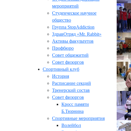
мероприятий
Студенческое научное
общество
Группа StopAddiction
ЗдравОтряд «Mr. Rabbit»
Активы факультетов
Профбюро
Совет общежитий
Совет физоргов
Спортивный клуб
История
Расписание секций
Тренерский состав
Совет физоргов
Кросс памяти
Б.Тюрнина
Спортивные мероприятия
Волейбол