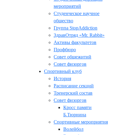
мероприятий
Студенческое научное
общество
Группа StopAddiction
ЗдравОтряд «Mr. Rabbit»
Активы факультетов
Профбюро
Совет общежитий
Совет физоргов
Спортивный клуб
История
Расписание секций
Тренерский состав
Совет физоргов
Кросс памяти
Б.Тюрнина
Спортивные мероприятия
Волейбол