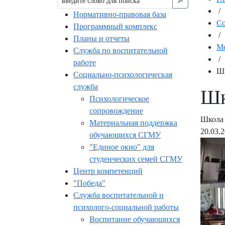
🔎︎
/
Нормативно-правовая база
С
Программный комплекс
/
Планы и отчеты
Мо
Служба по воспитательной
/
работе
Шк
Социально-психологическая
служба
Шк
Психологическое
сопровождение
Школа 
Материальная поддержка
20.03.
обучающихся СГМУ
"Единое окно" для
студенческих семей СГМУ
Центр компетенций
"Победа"
Служба воспитательной и
психолого-социальной работы
Воспитание обучающихся