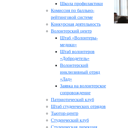
Школа профилактики
Комиссия по балльно-
рейтинговой системе
Конкурсная деятельность
Волонтерский центр
Штаб «Волонтеры-
медики»
Штаб волонтеров
«Добродетель»
Волонтерский
инклюзивный отряд
«Лад»
Заявка на волонтерское
сопровождение
Патриотический клуб
Штаб студенческих отрядов
Тьютор-центр
Студенческий клуб
Студенческая дирекция