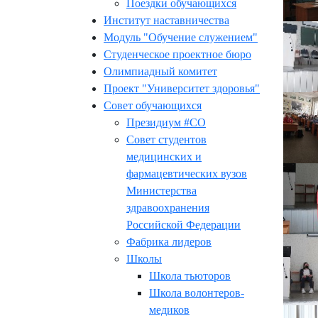
Поездки обучающихся
Институт наставничества
Модуль "Обучение служением"
Студенческое проектное бюро
Олимпиадный комитет
Проект "Университет здоровья"
Совет обучающихся
Президиум #СО
Совет студентов
медицинских и
фармацевтических вузов
Министерства
здравоохранения
Российской Федерации
Фабрика лидеров
Школы
Школа тьюторов
Школа волонтеров-
медиков