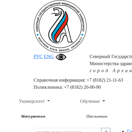
РУС
ENG
Северный Государс
Министерства здрав
город Арха
Справочная информация: +7 (8182) 21-11-63
Поликлиника: +7 (8182) 20-00-90
Университет
Обучение
Абитуриентам
Школьникам
Гл