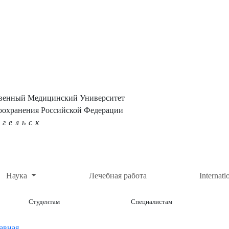
твенный Медицинский Университет
оохранения Российской Федерации
нгельск
Наука
Лечебная работа
Internati
Студентам
Специалистам
авная