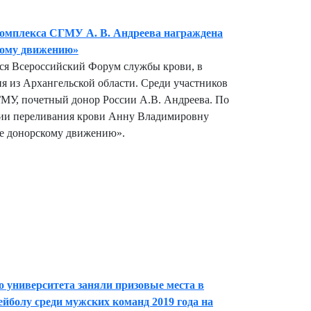
комплекса СГМУ А. В. Андреева награждена
кому движению»
лся Всероссийский Форум службы крови, в
ия из Архангельской области. Среди участников
ГМУ, почетный донор России А.В. Андреева. По
ции переливания крови Анну Владимировну
ие донорскому движению».
 университета заняли призовые места в
йболу среди мужских команд 2019 года на