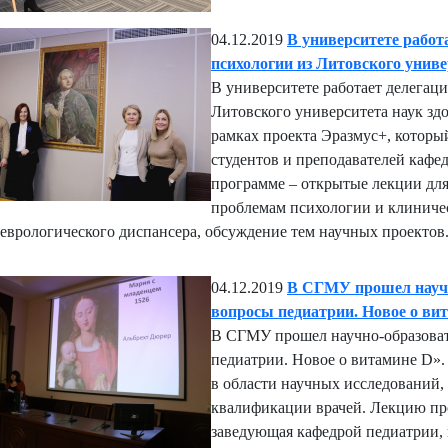
04.12.2019
В университете работ
психологии из Литовского униве
В университете работает делегац
Литовского университета наук зд
рамках проекта Эразмус+, которы
студентов и преподавателей каф
программе – открытые лекции для
проблемам психологии и клиничес
еврологического диспансера, обсуждение тем научных проектов
04.12.2019
В СГМУ прошел науч
вопросы педиатрии. Новое о ви
В СГМУ прошел научно-образова
педиатрии. Новое о витамине D».
в области научных исследований
квалификации врачей. Лекцию про
заведующая кафедрой педиатрии, 