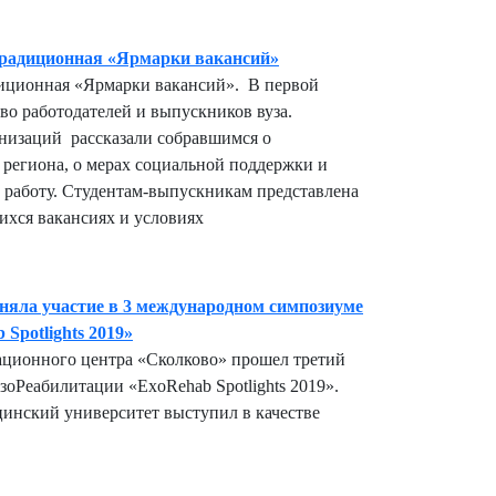
радиционная «Ярмарки вакансий»
иционная «Ярмарки вакансий». В первой
во работодателей и выпускников вуза.
низаций рассказали собравшимся о
региона, о мерах социальной поддержки и
а работу. Студентам-выпускникам представлена
хся вакансиях и условиях
яла участие в 3 международном симпозиуме
Spotlights 2019»
вационного центра «Сколково» прошел третий
оРеабилитации «ExoRehab Spotlights 2019».
инский университет выступил в качестве