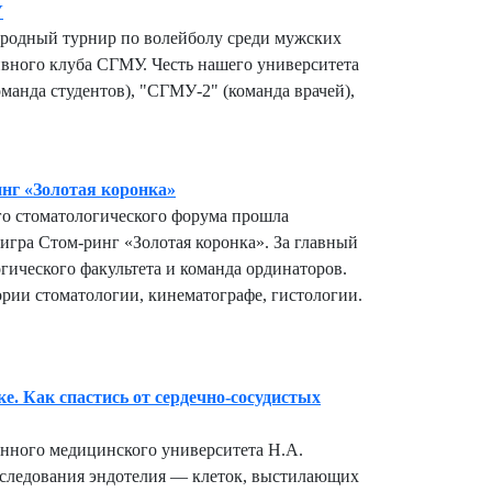
У
ародный турнир по волейболу среди мужских
ивного клуба СГМУ. Честь нашего университета
анда студентов), "СГМУ-2" (команда врачей),
нг «Золотая коронка»
го стоматологического форума прошла
 игра Стом-ринг «Золотая коронка». За главный
гического факультета и команда ординаторов.
ории стоматологии, кинематографе, гистологии.
ке. Как спастись от сердечно-сосудистых
енного медицинского университета Н.А.
сследования эндотелия — клеток, выстилающих