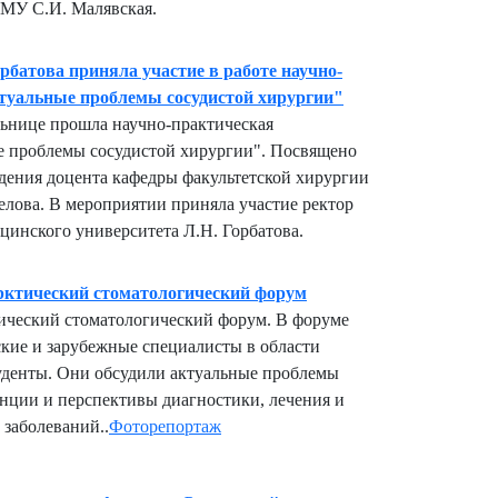
МУ С.И. Малявская.
батова приняла участие в работе научно-
туальные проблемы сосудистой хирургии"
льнице прошла научно-практическая
е проблемы сосудистой хирургии". Посвящено
дения доцента кафедры факультетской хирургии
ова. В мероприятии приняла участие ректор
цинского университета Л.Н. Горбатова.
ктический стоматологический форум
ческий стоматологический форум. В форуме
кие и зарубежные специалисты в области
туденты. Они обсудили актуальные проблемы
нции и перспективы диагностики, лечения и
заболеваний..
Фоторепортаж