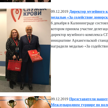
09.12.2019
Директор музейного 
медалью «За содействие донорс
6 декабря в Калининграде состоя
котором приняла участие делегац
директор музейного комплекса С
инициативе Архангельской стан
наградили медалью «За содейств
09.12.2019
Представители нашего
Международном турнире по воле