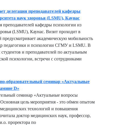
ает делегация преподавателей кафедры
рситета наук здоровья (LSMU), Каунас
ия преподавателей кафедры психологии из
оровья (LSMU), Каунас. Визит проходит в
й предусматривает академическую мобильность
едр педагогики и психологии СГМУ и LSMU. В
 студентов и преподавателей по актуальным
кой психологии, встречи с сотрудниками
.
но-образовательный семинар «Актуальные
тамине D»
тельный семинар «Актуальные вопросы
 Основная цель мероприятия - это обмен опытом
, медицинских технологий и повышения
читала доктор медицинских наук, профессор,
и.о. проректора по