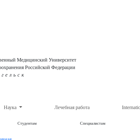
твенный Медицинский Университет
оохранения Российской Федерации
нгельск
Наука
Лечебная работа
Internati
Студентам
Специалистам
авная