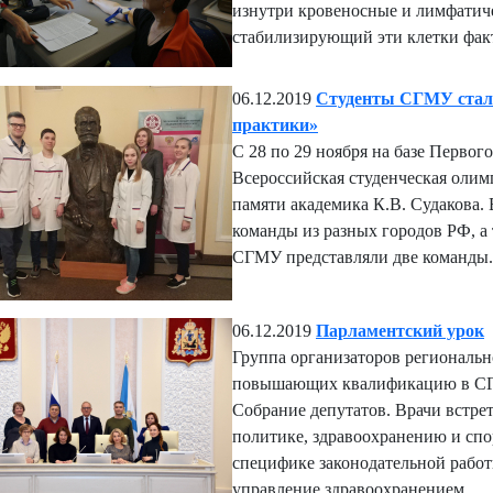
изнутри кровеносные и лимфатиче
стабилизирующий эти клетки факт
06.12.2019
Студенты СГМУ стал
практики»
С 28 по 29 ноября на базе Перво
Всероссийская студенческая оли
памяти академика К.В. Судакова. 
команды из разных городов РФ, а
СГМУ представляли две команды
06.12.2019
Парламентский урок
Группа организаторов региональн
повышающих квалификацию в СГМ
Собрание депутатов. Врачи встре
политике, здравоохранению и спо
специфике законодательной работ
управление здравоохранением.