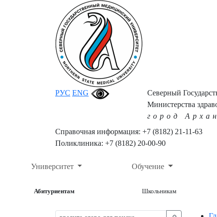
РУС
ENG
Северный Государс
Министерства здрав
город Арха
Справочная информация: +7 (8182) 21-11-63
Поликлиника: +7 (8182) 20-00-90
Университет
Обучение
Абитуриентам
Школьникам
Гл