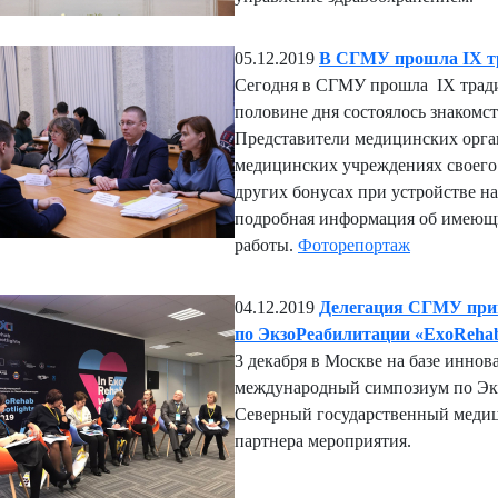
05.12.2019
В СГМУ прошла IX т
Сегодня в СГМУ прошла IX трад
половине дня состоялось знакомст
Представители медицинских орга
медицинских учреждениях своего 
других бонусах при устройстве н
подробная информация об имеющи
работы.
Фоторепортаж
04.12.2019
Делегация СГМУ прин
по ЭкзоРеабилитации «ExoRehab 
3 декабря в Москве на базе инно
международный симпозиум по Экз
Северный государственный медиц
партнера мероприятия.