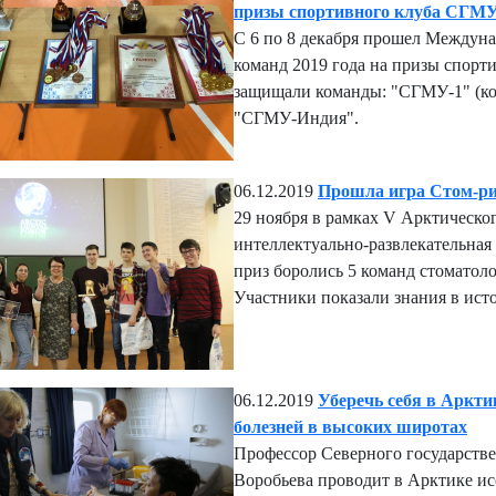
призы спортивного клуба СГМ
С 6 по 8 декабря прошел Междун
команд 2019 года на призы спорт
защищали команды: "СГМУ-1" (ком
"СГМУ-Индия".
06.12.2019
Прошла игра Стом-ри
29 ноября в рамках V Арктическо
интеллектуально-развлекательная
приз боролись 5 команд стоматоло
Участники показали знания в ист
06.12.2019
Уберечь себя в Аркти
болезней в высоких широтах
Профессор Северного государств
Воробьева проводит в Арктике и