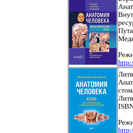
Анат
Внут
ресу
Пута
Меди
Режи
http
Литв
Анат
стом
Литв
ISBN
Режи
http