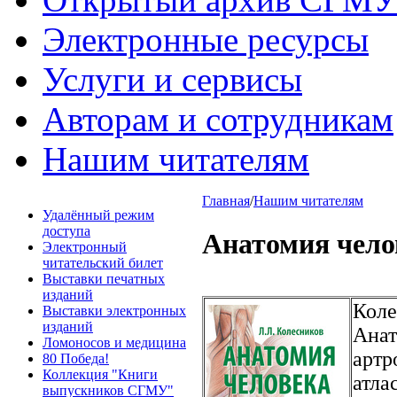
Электронные ресурсы
Услуги и сервисы
Авторам и сотрудникам
Нашим читателям
Главная
/
Нашим читателям
Удалённый режим
доступа
Анатомия чело
Электронный
читательский билет
Выставки печатных
изданий
Коле
Выставки электронных
изданий
Анат
Ломоносов и медицина
артр
80 Победа!
Коллекция "Книги
атла
выпускников СГМУ"