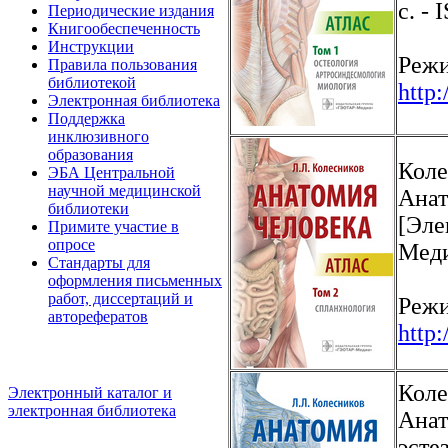
с. -
Периодические издания
Книгообеспеченность
Инструкции
Режи
Правила пользования
библиотекой
http
Электронная библиотека
Поддержка
инклюзивного
образования
Коле
ЭБА Центральной
научной медицинской
Анат
библиотеки
[Эле
Примите участие в
опросе
Меди
Стандарты для
оформления письменных
работ, диссертаций и
Режи
авторефератов
http
Коле
Электронный каталог и
электронная библиотека
Анат
эсте