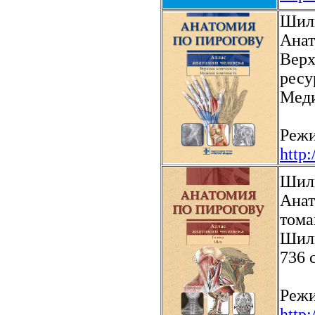
Шилк
Анат
Верх
ресу
Меди
Режи
http
Шилк
Анат
тома
Шилк
736 
Режи
http