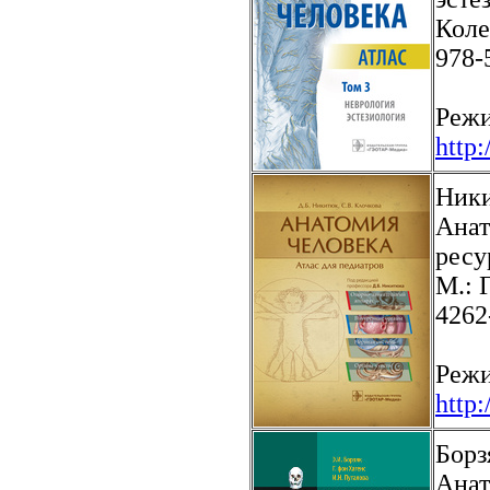
Коле
978-
Режи
http
Ники
Анат
ресу
М.: 
4262
Режи
http
Борз
Анат