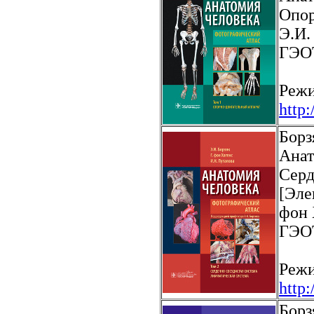
Опор
Э.И.
ГЭОТ
Режи
http
Борз
Анат
Серд
[Эле
фон 
ГЭОТ
Режи
http
Борз