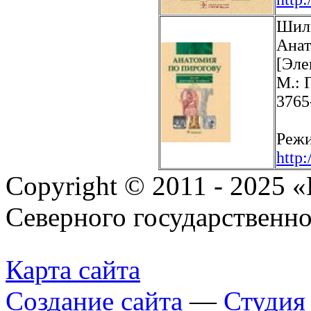
Шилк
Анат
[Эле
М.: 
3765
Режи
http
Copyright © 2011 - 2025 
Северного государственн
Карта сайта
Создание сайта
—
Студи