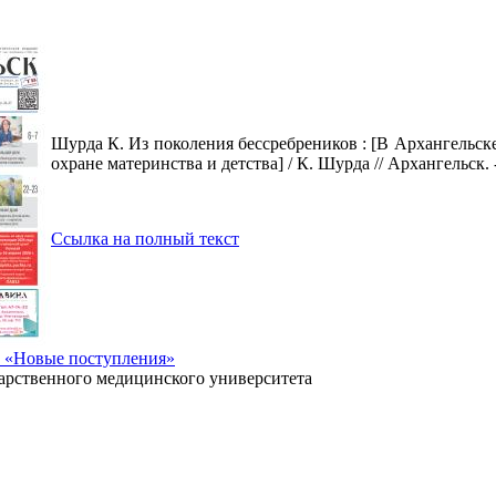
Шурда К. Из поколения бессребреников : [В Архангельс
охране материнства и детства] / К. Шурда // Архангельск. 
Ссылка на полный текст
а «Новые поступления»
дарственного медицинского университета