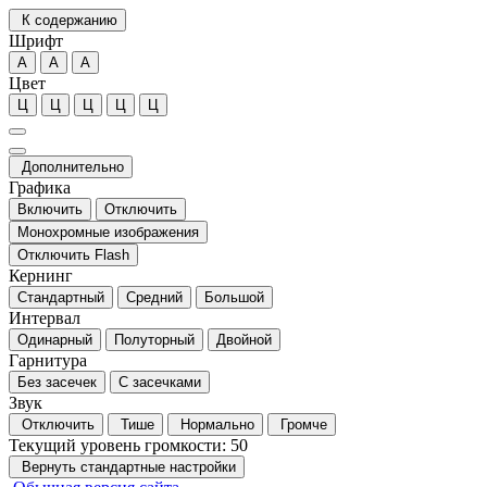
К содержанию
Шрифт
А
А
А
Цвет
Ц
Ц
Ц
Ц
Ц
Дополнительно
Графика
Включить
Отключить
Монохромные изображения
Отключить Flash
Кернинг
Стандартный
Средний
Большой
Интервал
Одинарный
Полуторный
Двойной
Гарнитура
Без засечек
С засечками
Звук
Отключить
Тише
Нормально
Громче
Текущий уровень громкости:
50
Вернуть стандартные настройки